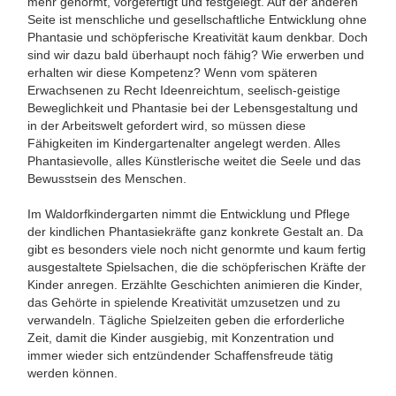
mehr genormt, vorgefertigt und festgelegt. Auf der anderen
Seite ist menschliche und gesellschaftliche Entwicklung ohne
Phantasie und schöpferische Kreativität kaum denkbar. Doch
sind wir dazu bald überhaupt noch fähig? Wie erwerben und
erhalten wir diese Kompetenz? Wenn vom späteren
Erwachsenen zu Recht Ideenreichtum, seelisch-geistige
Beweglichkeit und Phantasie bei der Lebensgestaltung und
in der Arbeitswelt gefordert wird, so müssen diese
Fähigkeiten im Kindergartenalter angelegt werden. Alles
Phantasievolle, alles Künstlerische weitet die Seele und das
Bewusstsein des Menschen.
Im Waldorfkindergarten nimmt die Entwicklung und Pflege
der kindlichen Phantasiekräfte ganz konkrete Gestalt an. Da
gibt es besonders viele noch nicht genormte und kaum fertig
ausgestaltete Spielsachen, die die schöpferischen Kräfte der
Kinder anregen. Erzählte Geschichten animieren die Kinder,
das Gehörte in spielende Kreativität umzusetzen und zu
verwandeln. Tägliche Spielzeiten geben die erforderliche
Zeit, damit die Kinder ausgiebig, mit Konzentration und
immer wieder sich entzündender Schaffensfreude tätig
werden können.