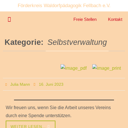
Förderkreis Waldorfpädagogik Fellbach e.V.
Freie Stellen
Kontakt
Unser Kindergarten
Unser Angebot
Kategorie:
Selbstverwaltung
Julia Mann
16. Juni 2023
Wir freuen uns, wenn Sie die Arbeit unseres Vereins
durch eine Spende unterstützen.
WEITER LESEN…